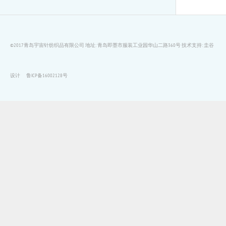
©2017青岛宇宙针纺织品有限公司 地址: 青岛即墨市服装工业园华山二路360号
技术支持:
圭谷
设计
鲁ICP备16002128号